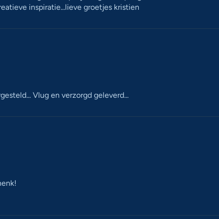
atieve inspiratie...lieve groetjes kristien
steld... Vlug en verzorgd geleverd...
henk!