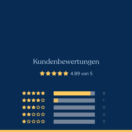
Kundenbewertungen
4.89 von 5
8
1
0
0
0